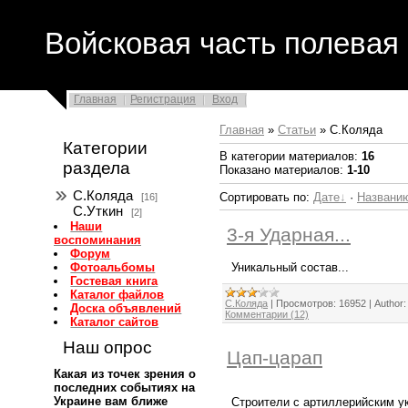
Войсковая часть полевая 
Главная
Регистрация
Вход
Главная
»
Статьи
» С.Коляда
Категории
В категории материалов
:
16
раздела
Показано материалов
:
1-10
С.Коляда
Сортировать по
:
Дате
·
Названи
[16]
С.Уткин
[2]
Наши
3-я Ударная...
воспоминания
Форум
Уникальный состав...
Фотоальбомы
Гостевая книга
Каталог файлов
С.Коляда
|
Просмотров:
16952
|
Author:
Доска объявлений
Комментарии (12)
Каталог сайтов
Наш опрос
Цап-царап
Какая из точек зрения о
последних событиях на
Украине вам ближе
Строители с артиллерийским ук