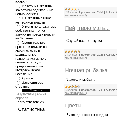
всего?
Власть на Украине
захватили радикальные
С.Коляда
|
Просмотров:
2751
|
Author:
националисты
Комментарии (2)
На Украине сейчас
нет единой власти
У меня не сложилась
Пей, твою мать...
собственная точка
зрения по поводу власти
на Украине
Случай после отпуска...
Среди тех, кто
пришел к власти на
Украине, есть и
радикальные
С.Коляда
|
Просмотров:
2026
|
Author:
Комментарии (2)
националисты, но в
целом это люди,
представляющие
Ночная рыбалка
интересы всего
населения
Другое
Захотели рыбки...
Затрудняюсь
ответить
С.Коляда
|
Просмотров:
1743
|
Author:
Комментарии (1)
Результаты
|
Архив
опросов
Всего ответов:
73
Цветы
Статистика
Букет для жены в роддом...