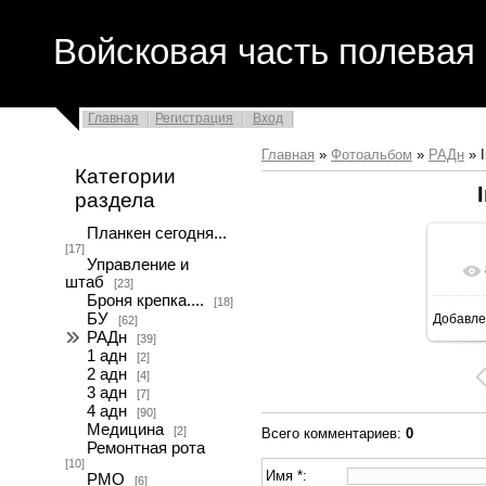
Войсковая часть полевая 
Главная
Регистрация
Вход
Главная
»
Фотоальбом
»
РАДн
» 
Категории
раздела
Планкен сегодня...
[17]
Управление и
штаб
[23]
Броня крепка....
[18]
БУ
Добавле
[62]
16
РАДн
[39]
1 адн
[2]
2 адн
[4]
3 адн
[7]
4 адн
[90]
Медицина
[2]
Всего комментариев
:
0
Ремонтная рота
[10]
Имя *:
РМО
[6]