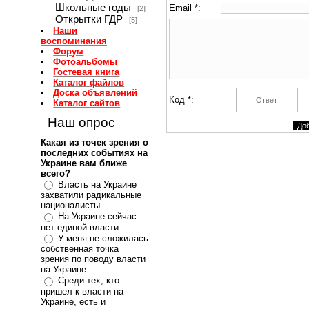
Школьные годы
Email *:
[2]
Открытки ГДР
[5]
Наши
воспоминания
Форум
Фотоальбомы
Гостевая книга
Каталог файлов
Доска объявлений
Код *:
Каталог сайтов
Наш опрос
Какая из точек зрения о
последних событиях на
Украине вам ближе
всего?
Власть на Украине
захватили радикальные
националисты
На Украине сейчас
нет единой власти
У меня не сложилась
собственная точка
зрения по поводу власти
на Украине
Среди тех, кто
пришел к власти на
Украине, есть и