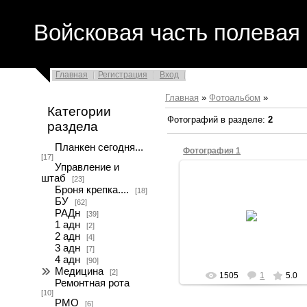
Войсковая часть полевая 
Главная
Регистрация
Вход
Главная
»
Фотоальбом
»
Категории
Фотографий в разделе
:
2
раздела
Планкен сегодня...
Фотография 1
[17]
Управление и
штаб
[23]
26.05.2008
Броня крепка....
[18]
МЕДПУНКТ 1988г. Фельдшер
БУ
[62]
разведдивизиона Дякивнич А,
РАДн
[39]
стоматологМещеряков Е,
1 адн
[2]
начальник аптеки Белоусова Л
2 адн
хирург Щелы...
[4]
3 адн
[7]
docmea
4 адн
[90]
Медицина
[2]
1505
1
5.0
Ремонтная рота
[10]
РМО
[6]