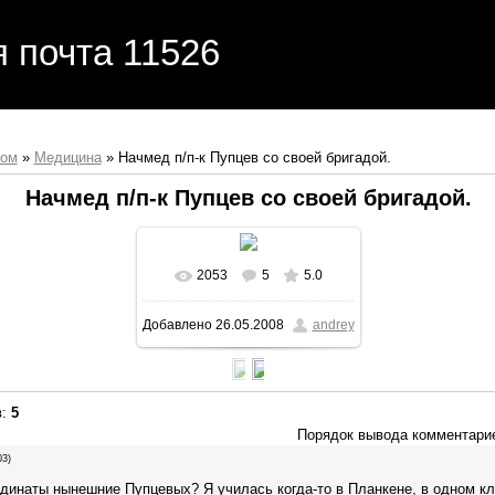
я почта 11526
бом
»
Медицина
» Начмед п/п-к Пупцев со своей бригадой.
Начмед п/п-к Пупцев со своей бригадой.
2053
5
5.0
Добавлено
26.05.2008
andrey
в
:
5
Порядок вывода комментари
03)
динаты нынешние Пупцевых? Я училась когда-то в Планкене, в одном к