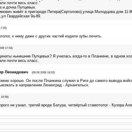
ли почти весь класс."
а и дочка Пупцевых.
имович живёт в пригороде Питера(Сертолово),улица Молодцова дом 11-9
,ул Гвардейская 9а-89.
17:05)
олог, к нему даже с других частей ездили зубы лечить.
008 17:54)
динаты нынешние Пупцевых? Я училась когда-то в Планкене, в одном кл
ли почти весь класс.
ир Леонидович
(09.06.2008 18:03)
омню хорошо. Он после Планкина служил в Риге до самого вывода войск
ыезжать в направлении Ленинград - Архангельск.
 16:58)
рого не узнал, третий вроде Батура, четвёртый стамотолог - Кузора Ал