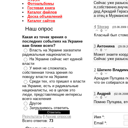
Сейчас уже разыска
Фотоальбомы
я,собственно,внучк
Гостевая книга
дед,Аркадий Герас
Каталог файлов
а отец в Мурманске
Доска объявлений
Каталог сайтов
4
Storag
(15.06.2009 
Наш опрос
0
Класный был стомат
Какая из точек зрения о
последних событиях на Украине
вам ближе всего?
3
Антонина
(29.09.2
Власть на Украине захватили
0
Может знаете коор
радикальные националисты
Сейчас уже разыска
На Украине сейчас нет единой
власти
У меня не сложилась
2
Шатило Владим
собственная точка зрения по
0
поводу власти на Украине
Аркадия Пупцева п
Среди тех, кто пришел к власти
что он собирался в
на Украине, есть и радикальные
националисты, но в целом это
1
Андрей
люди, представляющие интересы
(02.06.2008
0
всего населения
Помню Пупцева, вто
Другое
Затрудняюсь ответить
Результаты
|
Архив опросов
Имя *:
Всего ответов:
73
Email *: