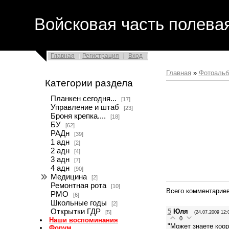
Войсковая часть полева
Главная
Регистрация
Вход
Главная
»
Фотоаль
Категории раздела
Планкен сегодня...
[17]
Управление и штаб
[23]
Броня крепка....
[18]
БУ
[62]
РАДн
[39]
1 адн
[2]
2 адн
[4]
3 адн
[7]
4 адн
[90]
Медицина
[2]
Ремонтная рота
[10]
Всего комментарие
РМО
[6]
Школьные годы
[2]
5
Юля
Открытки ГДР
[5]
(24.07.2009 12:
0
Наши воспоминания
"Может знаете коор
Форум