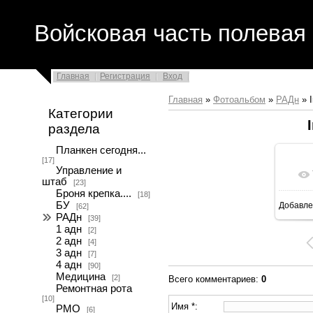
Войсковая часть полевая 
Главная
Регистрация
Вход
Главная
»
Фотоальбом
»
РАДн
» 
Категории
раздела
Планкен сегодня...
[17]
Управление и
штаб
[23]
Броня крепка....
[18]
БУ
Добавле
[62]
16
РАДн
[39]
1 адн
[2]
2 адн
[4]
3 адн
[7]
4 адн
[90]
Медицина
[2]
Всего комментариев
:
0
Ремонтная рота
[10]
Имя *:
РМО
[6]