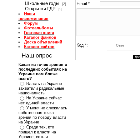
Школьные годы
Email *:
[2]
Открытки ГДР
[5]
Наши
воспоминания
Форум
Фотоальбомы
Гостевая книга
Каталог файлов
Доска объявлений
Код *:
Каталог сайтов
Наш опрос
Какая из точек зрения о
последних событиях на
Украине вам ближе
всего?
Власть на Украине
захватили радикальные
националисты
На Украине сейчас
нет единой власти
У меня не сложилась
собственная точка
зрения по поводу власти
на Украине
Среди тех, кто
пришел к власти на
Украине, есть и