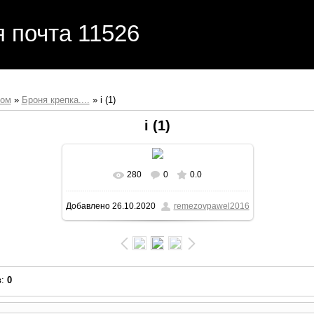
я почта 11526
бом
»
Броня крепка....
» i (1)
i (1)
280
0
0.0
Добавлено
26.10.2020
remezovpawel2016
в
:
0