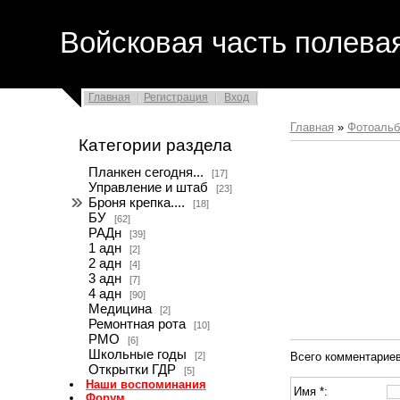
Войсковая часть полева
Главная
Регистрация
Вход
Главная
»
Фотоаль
Категории раздела
Планкен сегодня...
[17]
Управление и штаб
[23]
Броня крепка....
[18]
БУ
[62]
РАДн
[39]
1 адн
[2]
2 адн
[4]
3 адн
[7]
4 адн
[90]
Медицина
[2]
Ремонтная рота
[10]
РМО
[6]
Школьные годы
[2]
Всего комментарие
Открытки ГДР
[5]
Наши воспоминания
Имя *:
Форум