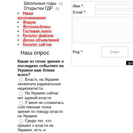
Школьные годы
[2]
Имя *:
Открытки ГДР
[5]
Email *:
Наши
воспоминания
Форум
Фотоальбомы
Гостевая книга
Каталог файлов
Доска объявлений
Каталог сайтов
Наш опрос
Код *:
Какая из точек зрения о
последних событиях на
Украине вам ближе
всего?
Власть на Украине
захватили радикальные
националисты
На Украине сейчас
нет единой власти
У меня не сложилась
собственная точка
зрения по поводу власти
на Украине
Среди тех, кто
пришел к власти на
Украине, есть и