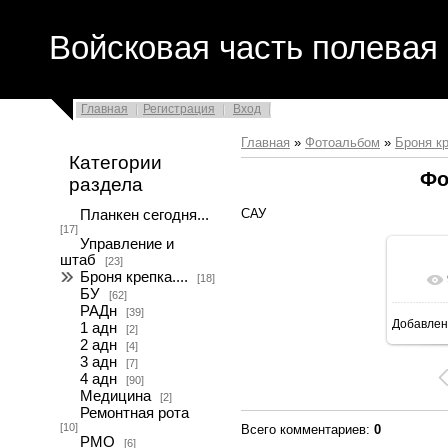
Войсковая часть полевая 
Главная
Регистрация
Вход
Главная
»
Фотоальбом
»
Броня кр
Категории
Фо
раздела
САУ
Планкен сегодня...
[17]
Управление и
штаб
[23]
Броня крепка....
[18]
БУ
[62]
РАДн
[39]
Добавлен
1 адн
[2]
2 адн
[4]
3 адн
[7]
4 адн
[90]
Медицина
[2]
Ремонтная рота
[10]
Всего комментариев
:
0
РМО
[6]