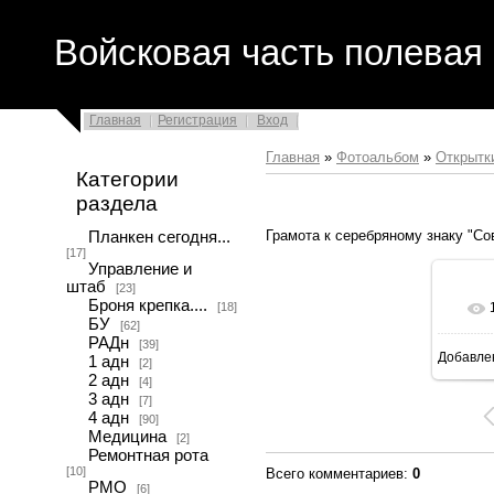
Войсковая часть полевая 
Главная
Регистрация
Вход
Главная
»
Фотоальбом
»
Открытк
Категории
раздела
Грамота к серебряному знаку "Со
Планкен сегодня...
[17]
Управление и
штаб
[23]
Броня крепка....
[18]
БУ
[62]
РАДн
[39]
Добавле
1 адн
[2]
2 адн
[4]
3 адн
[7]
4 адн
[90]
Медицина
[2]
Ремонтная рота
[10]
Всего комментариев
:
0
РМО
[6]