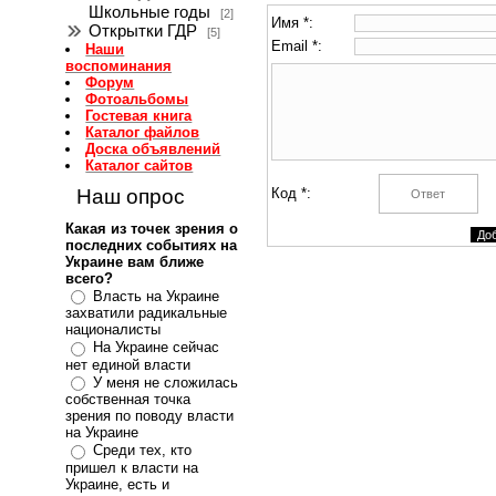
Школьные годы
[2]
Имя *:
Открытки ГДР
[5]
Email *:
Наши
воспоминания
Форум
Фотоальбомы
Гостевая книга
Каталог файлов
Доска объявлений
Каталог сайтов
Наш опрос
Код *:
Какая из точек зрения о
последних событиях на
Украине вам ближе
всего?
Власть на Украине
захватили радикальные
националисты
На Украине сейчас
нет единой власти
У меня не сложилась
собственная точка
зрения по поводу власти
на Украине
Среди тех, кто
пришел к власти на
Украине, есть и