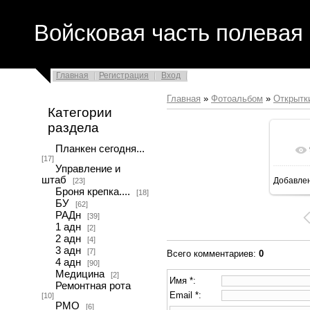
Войсковая часть полевая 
Главная
Регистрация
Вход
Главная
»
Фотоальбом
»
Открытк
Категории
раздела
Планкен сегодня...
[17]
Управление и
штаб
Добавле
[23]
Броня крепка....
[18]
БУ
[62]
РАДн
[39]
1 адн
[2]
2 адн
[4]
3 адн
[7]
Всего комментариев
:
0
4 адн
[90]
Медицина
[2]
Имя *:
Ремонтная рота
Email *:
[10]
РМО
[6]