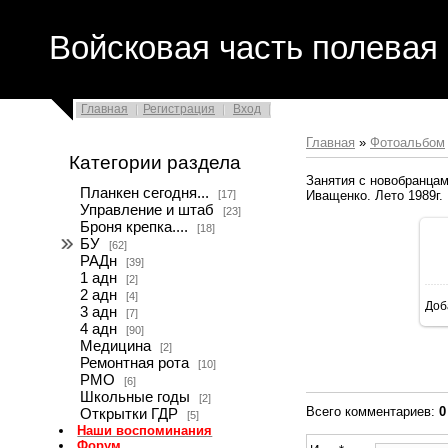
Войсковая часть полевая 
Главная
Регистрация
Вход
Главная
»
Фотоальбом
Категории раздела
Занятия с новобранцам
Планкен сегодня...
Иващенко. Лето 1989г.
[17]
Управление и штаб
[23]
Броня крепка....
[18]
БУ
[62]
РАДн
[39]
1 адн
[2]
2 адн
[4]
Доб
3 адн
[7]
4 адн
[90]
Медицина
[2]
Ремонтная рота
[10]
РМО
[6]
Школьные годы
[2]
Всего комментариев
:
0
Открытки ГДР
[5]
Наши воспоминания
Форум