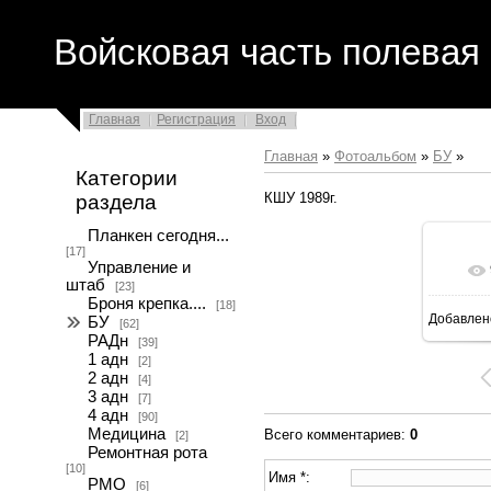
Войсковая часть полевая 
Главная
Регистрация
Вход
Главная
»
Фотоальбом
»
БУ
»
Категории
КШУ 1989г.
раздела
Планкен сегодня...
[17]
Управление и
штаб
[23]
Броня крепка....
[18]
Добавлен
БУ
[62]
9
РАДн
[39]
1 адн
[2]
2 адн
[4]
3 адн
[7]
4 адн
[90]
Медицина
Всего комментариев
:
0
[2]
Ремонтная рота
[10]
Имя *:
РМО
[6]