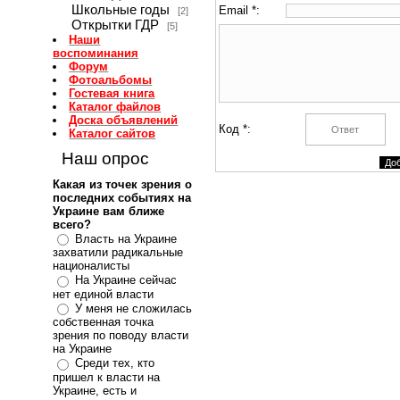
Школьные годы
Email *:
[2]
Открытки ГДР
[5]
Наши
воспоминания
Форум
Фотоальбомы
Гостевая книга
Каталог файлов
Доска объявлений
Код *:
Каталог сайтов
Наш опрос
Какая из точек зрения о
последних событиях на
Украине вам ближе
всего?
Власть на Украине
захватили радикальные
националисты
На Украине сейчас
нет единой власти
У меня не сложилась
собственная точка
зрения по поводу власти
на Украине
Среди тех, кто
пришел к власти на
Украине, есть и