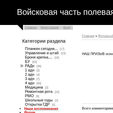
Войсковая часть полева
Главная
Регистрация
Вход
Главная
»
Фотоаль
Категории раздела
Планкен сегодня...
[17]
Управление и штаб
[23]
НАШ ПРИЗЫВ осень 
Броня крепка....
[18]
БУ
[62]
РАДн
[39]
1 адн
[2]
2 адн
[4]
3 адн
[7]
4 адн
[90]
Медицина
[2]
Ремонтная рота
[10]
РМО
[6]
Школьные годы
[2]
Открытки ГДР
[5]
Всего комментарие
Наши воспоминания
Форум