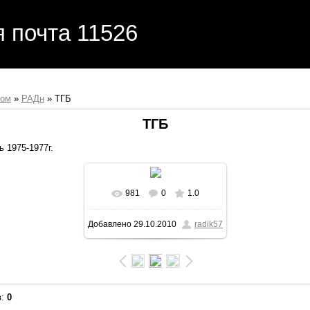
я почта 11526
бом
»
РАДн
» ТГБ
ТГБ
1975-1977г.
981
0
1.0
В реальном размере
Добавлено
29.10.2010
radik57
628x480
/ 143.7Kb
в
:
0