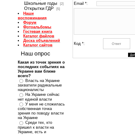
Школьные годы
Email *:
[2]
Открытки ГДР
[5]
Наши
воспоминания
Форум
Фотоальбомы
Гостевая книга
Каталог файлов
Доска объявлений
Код *:
Каталог сайтов
Наш опрос
Какая из точек зрения о
последних событиях на
Украине вам ближе
всего?
Власть на Украине
захватили радикальные
националисты
На Украине сейчас
нет единой власти
У меня не сложилась
собственная точка
зрения по поводу власти
на Украине
Среди тех, кто
пришел к власти на
Украине, есть и