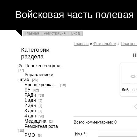
Войсковая часть полевая 
Главная
Регистрация
Вход
Главная
»
Фотоальбом
»
Планкен 
Категории
н
раздела
Планкен сегодня...
[17]
Управление и
штаб
[23]
Броня крепка....
[18]
БУ
Добавле
[62]
16
РАДн
[39]
1 адн
[2]
2 адн
[4]
3 адн
[7]
4 адн
[90]
Медицина
[2]
Всего комментариев
:
0
Ремонтная рота
[10]
Имя *:
РМО
[6]