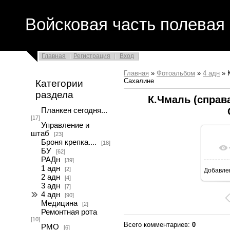
Войсковая часть полевая 
Главная
Регистрация
Вход
Главная
»
Фотоальбом
»
4 адн
» К
Сахалине
Категории
раздела
К.Чмаль (справа
Планкен сегодня...
[17]
Управление и
штаб
[23]
Броня крепка....
[18]
БУ
[62]
РАДн
[39]
1 адн
[2]
Добавле
2 адн
[4]
3 адн
[7]
4 адн
[90]
Медицина
[2]
Ремонтная рота
[10]
Всего комментариев
:
0
РМО
[6]