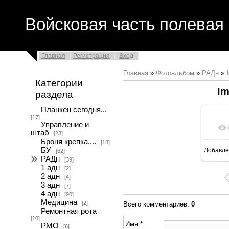
Войсковая часть полевая 
Главная
Регистрация
Вход
Главная
»
Фотоальбом
»
РАДн
» 
Категории
Im
раздела
Планкен сегодня...
[17]
Управление и
штаб
[23]
Броня крепка....
[18]
БУ
Добавле
[62]
16
РАДн
[39]
1 адн
[2]
2 адн
[4]
3 адн
[7]
4 адн
[90]
Медицина
[2]
Всего комментариев
:
0
Ремонтная рота
[10]
Имя *:
РМО
[6]