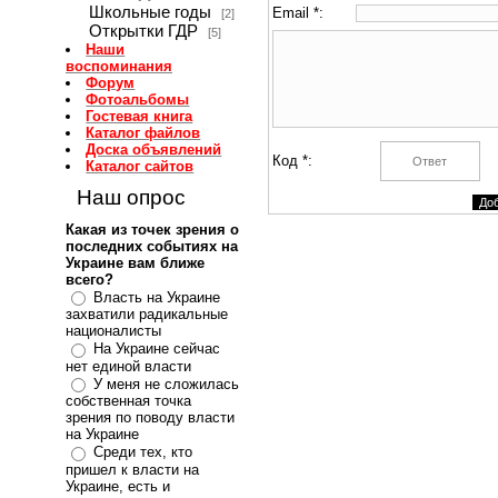
Школьные годы
Email *:
[2]
Открытки ГДР
[5]
Наши
воспоминания
Форум
Фотоальбомы
Гостевая книга
Каталог файлов
Доска объявлений
Код *:
Каталог сайтов
Наш опрос
Какая из точек зрения о
последних событиях на
Украине вам ближе
всего?
Власть на Украине
захватили радикальные
националисты
На Украине сейчас
нет единой власти
У меня не сложилась
собственная точка
зрения по поводу власти
на Украине
Среди тех, кто
пришел к власти на
Украине, есть и