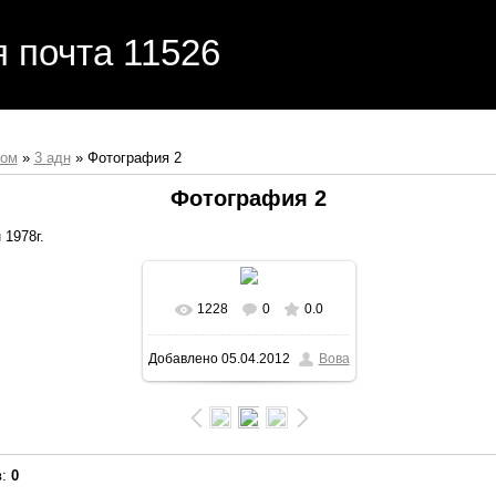
я почта 11526
бом
»
3 адн
» Фотография 2
Фотография 2
 1978г.
1228
0
0.0
В реальном размере
Добавлено
05.04.2012
Вова
1600x1066
/ 128.4Kb
в
:
0