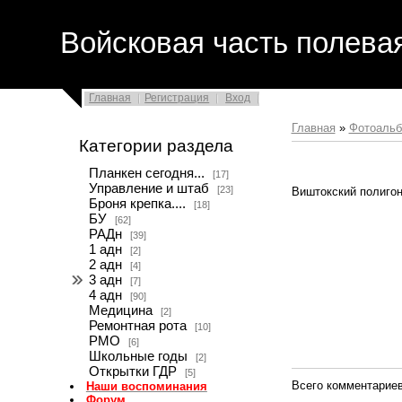
Войсковая часть полева
Главная
Регистрация
Вход
Главная
»
Фотоаль
Категории раздела
Планкен сегодня...
[17]
Управление и штаб
[23]
Виштокский полигон
Броня крепка....
[18]
БУ
[62]
РАДн
[39]
1 адн
[2]
2 адн
[4]
3 адн
[7]
4 адн
[90]
Медицина
[2]
Ремонтная рота
[10]
РМО
[6]
Школьные годы
[2]
Открытки ГДР
[5]
Всего комментарие
Наши воспоминания
Форум