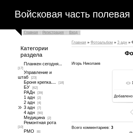
Войсковая часть полевая 
Главная
Регистрация
Вход
Главная
»
Фотоальбом
»
3 адн
» 
Категории
Фо
раздела
Игорь Николаев
Планкен сегодня...
[17]
Управление и
штаб
[23]
Броня крепка....
[18]
БУ
[62]
РАДн
[39]
Добавлено
1 адн
[2]
2 адн
[4]
3 адн
[7]
4 адн
[90]
Медицина
[2]
Ремонтная рота
[10]
Всего комментариев
:
3
РМО
[6]