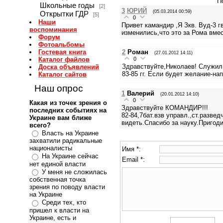
П
Школьные годы
[2]
3
ЮРИЙ
(05.03.2014 00:59)
Открытки ГДР
[5]
0
Наши
Привет камандир ,Я Зкв. Вуд-3 г
воспоминания
изменились,что это за Рома вме
Форум
Фотоальбомы
2
Роман
Гостевая книга
(27.01.2012 14:11)
0
Каталог файлов
Здравствуйте,Николаев! Служил у
Доска объявлений
83-85 гг. Если будет желание-на
Каталог сайтов
Наш опрос
1
Валерий
(20.01.2012 14:10)
0
Какая из точек зрения о
Здравствуйте КОМАНДИР!!!
последних событиях на
82-84,7бат.взв управл.,ст.разв
Украине вам ближе
видеть.Спасибо за науку.Пригод
всего?
Власть на Украине
захватили радикальные
националисты
Имя *:
На Украине сейчас
Email *:
нет единой власти
У меня не сложилась
собственная точка
зрения по поводу власти
на Украине
Среди тех, кто
пришел к власти на
Украине, есть и