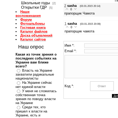
П
Школьные годы
[2]
2
sasha
(03.01.2015 20:14)
Открытки ГДР
[5]
0
Наши
прапорщик Чамота
воспоминания
Форум
1
sasha
Фотоальбомы
(03.01.2015 20:09)
0
Гостевая книга
прапорщик чамота
Каталог файлов
Доска объявлений
Каталог сайтов
Имя *:
Наш опрос
Email *:
Какая из точек зрения о
последних событиях на
Украине вам ближе
всего?
Власть на Украине
захватили радикальные
националисты
На Украине сейчас
Код *:
нет единой власти
У меня не сложилась
собственная точка
зрения по поводу власти
на Украине
Среди тех, кто
пришел к власти на
Украине, есть и