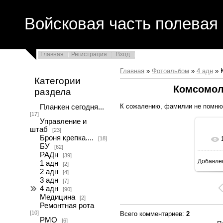
Войсковая часть полевая 
Главная
Регистрация
Вход
Главная
»
Фотоальбом
»
4 адн
» К
Категории
Комсомоле
раздела
К сожалению, фамилии не помню.
Планкен сегодня...
[17]
Управление и
штаб
[23]
Броня крепка....
[18]
БУ
[62]
РАДн
[39]
Добавле
1 адн
[2]
2 адн
[4]
3 адн
[7]
4 адн
[90]
Медицина
[2]
Ремонтная рота
[10]
Всего комментариев
:
2
РМО
[6]