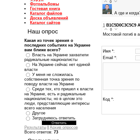
0
Фотоальбомы
Гостевая книга
А где и когда
Каталог файлов
Доска объявлений
Каталог сайтов
1
B1C5D0C3C5C9 
0
Наш опрос
Мостовой погиб в 
Какая из точек зрения о
последних событиях на Украине
вам ближе всего?
Имя *:
Власть на Украине захватили
Email *:
радикальные националисты
На Украине сейчас нет единой
власти
У меня не сложилась
собственная точка зрения по
поводу власти на Украине
Среди тех, кто пришел к власти
на Украине, есть и радикальные
националисты, но в целом это
Код *:
люди, представляющие интересы
всего населения
Другое
Затрудняюсь ответить
Результаты
|
Архив опросов
Всего ответов:
73