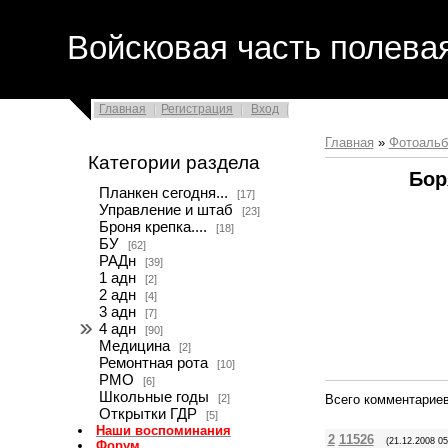
Войсковая часть полева
Главная
Регистрация
Вход
Главная
»
Фотоаль
Категории раздела
Бор
Планкен сегодня...
[17]
Управление и штаб
[23]
Броня крепка....
[18]
БУ
[62]
РАДн
[39]
1 адн
[2]
2 адн
[4]
3 адн
[7]
4 адн
[90]
Медицина
[2]
Ремонтная рота
[10]
РМО
[6]
Школьные годы
[2]
Всего комментарие
Открытки ГДР
[5]
Наши воспоминания
2
11526
(21.12.2008 05
Форум