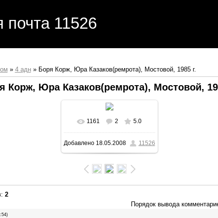
я почта 11526
бом
»
4 адн
» Боря Корж, Юра Казаков(ремрота), Мостовой, 1985 г.
я Корж, Юра Казаков(ремрота), Мостовой, 198
1161
2
5.0
Добавлено
18.05.2008
11526
в
:
2
Порядок вывода комментари
:54)