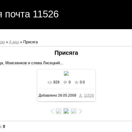
я почта 11526
бом
»
4 адн
» Присяга
Присяга
да, Моисеенков и слева Лисецкий...
929
0
0.0
Добавлено
26.05.2008
11526
в
:
0