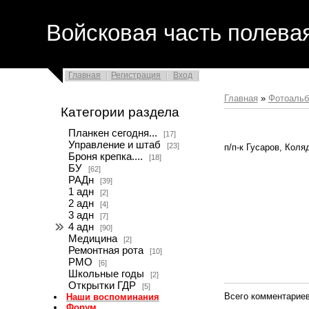
Войсковая часть полева
Главная
Регистрация
Вход
Главная
»
Фотоаль
Категории раздела
Планкен сегодня...
[17]
Управление и штаб
[23]
п/п-к Гусаров, Коля
Броня крепка....
[18]
БУ
[62]
РАДн
[39]
1 адн
[2]
2 адн
[4]
3 адн
[7]
4 адн
[90]
Медицина
[2]
Ремонтная рота
[10]
РМО
[6]
Школьные годы
[2]
Открытки ГДР
[5]
Всего комментарие
Наши воспоминания
Форум