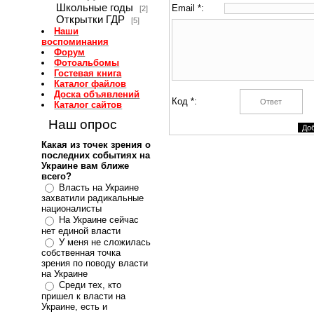
Школьные годы
Email *:
[2]
Открытки ГДР
[5]
Наши
воспоминания
Форум
Фотоальбомы
Гостевая книга
Каталог файлов
Доска объявлений
Код *:
Каталог сайтов
Наш опрос
Какая из точек зрения о
последних событиях на
Украине вам ближе
всего?
Власть на Украине
захватили радикальные
националисты
На Украине сейчас
нет единой власти
У меня не сложилась
собственная точка
зрения по поводу власти
на Украине
Среди тех, кто
пришел к власти на
Украине, есть и