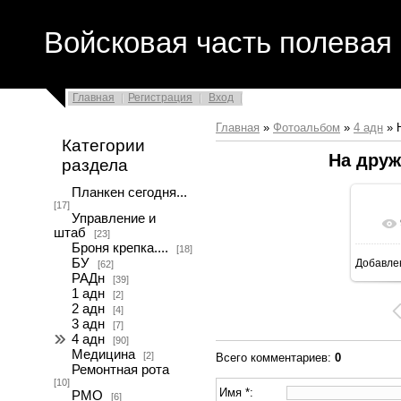
Войсковая часть полевая 
Главная
Регистрация
Вход
Главная
»
Фотоальбом
»
4 адн
» Н
Категории
На дружб
раздела
Планкен сегодня...
[17]
Управление и
штаб
[23]
Броня крепка....
[18]
БУ
Добавле
[62]
РАДн
[39]
1 адн
[2]
2 адн
[4]
3 адн
[7]
4 адн
[90]
Медицина
[2]
Всего комментариев
:
0
Ремонтная рота
[10]
Имя *:
РМО
[6]