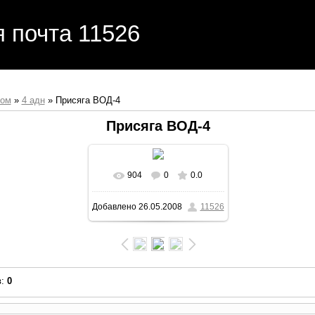
я почта 11526
бом
»
4 адн
» Присяга ВОД-4
Присяга ВОД-4
904
0
0.0
Добавлено
26.05.2008
11526
в
:
0