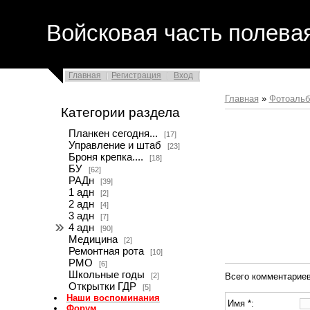
Войсковая часть полева
Главная
Регистрация
Вход
Главная
»
Фотоаль
Категории раздела
Планкен сегодня...
[17]
Управление и штаб
[23]
Броня крепка....
[18]
БУ
[62]
РАДн
[39]
1 адн
[2]
2 адн
[4]
3 адн
[7]
4 адн
[90]
Медицина
[2]
Ремонтная рота
[10]
РМО
[6]
Школьные годы
[2]
Всего комментарие
Открытки ГДР
[5]
Наши воспоминания
Имя *:
Форум