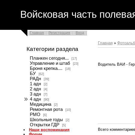
Войсковая часть полева
Главная
Регистрация
Вход
Главная
»
Фотоаль
Категории раздела
Планкен сегодня...
[17]
Управление и штаб
[23]
Водитель ВАИ - Гер
Броня крепка....
[18]
БУ
[62]
РАДн
[39]
1 адн
[2]
2 адн
[4]
3 адн
[7]
4 адн
[90]
Медицина
[2]
Ремонтная рота
[10]
РМО
[6]
Школьные годы
[2]
Открытки ГДР
[5]
Всего комментарие
Наши воспоминания
Форум