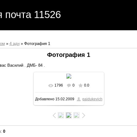
я почта 11526
бом
»
4 адн
» Фотография 1
Фотография 1
вас Василий . ДМБ- 84 .
1796
0
0.0
В реальном размере
919x725
/
Добавлено
15.02.2009
gaidukevich
156.0Kb
в
:
0