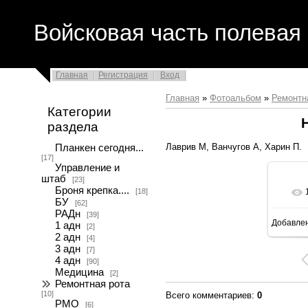
Войсковая часть полевая 
Главная
Регистрация
Вход
Главная
»
Фотоальбом
»
Ремонтн
Категории
раздела
Лаврив М, Ванчугов А, Харин П.
Планкен сегодня...
[17]
Управление и
штаб
[23]
Броня крепка....
[18]
БУ
[62]
РАДн
[39]
Добавле
1 адн
[2]
2 адн
[4]
3 адн
[7]
4 адн
[90]
Медицина
[2]
Ремонтная рота
[10]
Всего комментариев
:
0
РМО
[6]