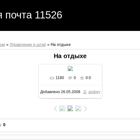
я почта 11526
бом
»
Управление и штаб
» На отдыхе
На отдыхе
1180
0
0.0
Добавлено
26.05.2008
andrey
в
:
0