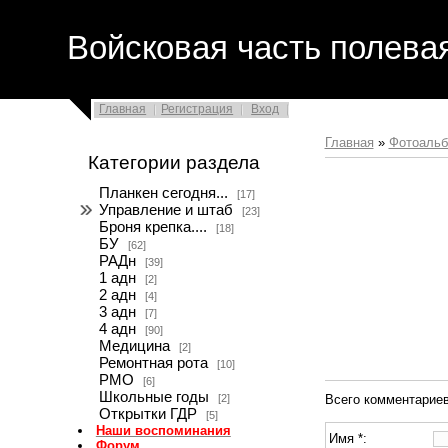
Войсковая часть полева
Главная
Регистрация
Вход
Главная
»
Фотоаль
Категории раздела
Планкен сегодня...
[17]
Управление и штаб
[23]
Броня крепка....
[18]
БУ
[62]
РАДн
[39]
1 адн
[2]
2 адн
[4]
3 адн
[7]
4 адн
[90]
Медицина
[2]
Ремонтная рота
[10]
РМО
[6]
Школьные годы
[2]
Всего комментарие
Открытки ГДР
[5]
Наши воспоминания
Имя *:
Форум