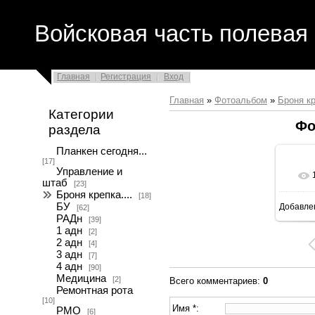
Войсковая часть полевая 
Главная
Регистрация
Вход
Главная
»
Фотоальбом
»
Броня кр
Категории
Фо
раздела
Планкен сегодня...
[17]
Управление и
штаб
[23]
Броня крепка....
[18]
БУ
Добавле
[62]
РАДн
[39]
1 адн
[2]
2 адн
[4]
3 адн
[7]
4 адн
[90]
Медицина
[2]
Всего комментариев
:
0
Ремонтная рота
[10]
Имя *:
РМО
[6]