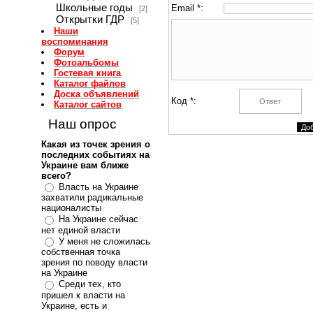
Школьные годы
Email *:
[2]
Открытки ГДР
[5]
Наши
воспоминания
Форум
Фотоальбомы
Гостевая книга
Каталог файлов
Доска объявлений
Код *:
Каталог сайтов
Наш опрос
Какая из точек зрения о
последних событиях на
Украине вам ближе
всего?
Власть на Украине
захватили радикальные
националисты
На Украине сейчас
нет единой власти
У меня не сложилась
собственная точка
зрения по поводу власти
на Украине
Среди тех, кто
пришел к власти на
Украине, есть и