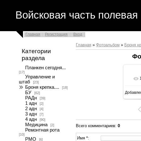
Войсковая часть полевая 
Главная
Регистрация
Вход
Главная
»
Фотоальбом
»
Броня кр
Категории
Фо
раздела
Планкен сегодня...
[17]
Управление и
штаб
[23]
Броня крепка....
[18]
БУ
Добавле
[62]
РАДн
[39]
1 адн
[2]
2 адн
[4]
3 адн
[7]
4 адн
[90]
Медицина
[2]
Всего комментариев
:
0
Ремонтная рота
[10]
Имя *:
РМО
[6]