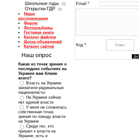
Школьные годы
Email *:
[2]
Открытки ГДР
[5]
Наши
воспоминания
Форум
Фотоальбомы
Гостевая книга
Каталог файлов
Доска объявлений
Код *:
Каталог сайтов
Наш опрос
Какая из точек зрения о
последних событиях на
Украине вам ближе
всего?
Власть на Украине
захватили радикальные
националисты
На Украине сейчас
нет единой власти
У меня не сложилась
собственная точка
зрения по поводу власти
на Украине
Среди тех, кто
пришел к власти на
Украине, есть и