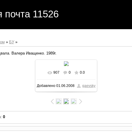
я почта 11526
бом
»
БУ
»
вала. Валера Иващенко. 1989г.
907
0
0.0
В реальном размере
Добавлено
01.06.2008
gaevsky
1081x798
/ 492.6Kb
в
:
0