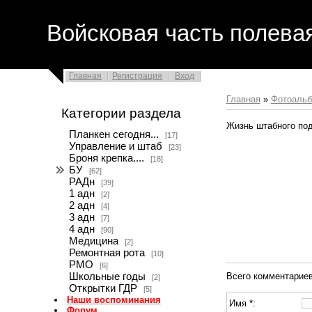
Войсковая часть полева
Главная
Регистрация
Вход
Главная
»
Фотоаль
Категории раздела
Жизнь штабного под
Планкен сегодня...
[17]
Управление и штаб
[23]
Броня крепка....
[18]
БУ
[62]
РАДн
[39]
1 адн
[2]
2 адн
[4]
3 адн
[7]
4 адн
[90]
Медицина
[2]
Ремонтная рота
[10]
РМО
[6]
Школьные годы
Всего комментарие
[2]
Открытки ГДР
[5]
Наши воспоминания
Имя *:
Форум