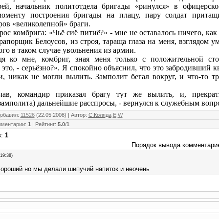
рей, начальник политотдела бригады «ринулся» в офицерск
 моменту построения бригады на плацу, пару солдат прита
ров
«великолепной» браги.
рос комбрига: «Чьё сиё питиё?» - мне не оставалось ничего, как 
Прапорщик Белоусов, из строя, тараща глаза на меня, взглядом у
го в таком случае увольнения из армии.
я ко мне, комбриг, зная меня только с положительной ст
 это, - серьёзно?». Я спокойно объяснил, что это забродивший кв
, никак не могли вылить. Замполит бегал вокруг, и что-то тр
чав, командир приказал брагу тут же вылить, и, прекра
амполита) дальнейшие расспросы, - вернулся к служебным вопр
обавил
:
11526
(22.05.2008) |
Автор
:
С.Коляда
E
W
мментарии
:
1
|
Рейтинг
:
5.0
/
1
в
:
1
Порядок вывода комментари
19:38)
хороший но мы делали шипучий напиток и неочень