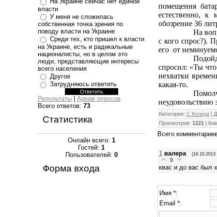
На Украине сейчас нет единой
помещения бата
власти
естественно, к
У меня не сложилась
обозрение
36 лит
собственная точка зрения по
поводу власти на Украине
На воп
Среди тех, кто пришел к власти
с кого спрос?). 
на Украине, есть и радикальные
его
от неминуемо
националисты, но в целом это
Подойд
люди, представляющие интересы
спросил: «Ты что
всего населения
нехватки времени
Другое
какая-то.
Затрудняюсь ответить
Помол
Результаты
|
Архив опросов
неудовольствию з
Всего ответов:
73
Категория
:
С.Коляда
|
Д
Статистика
Просмотров
:
1221
|
Ко
Всего комментарие
Онлайн всего:
1
Гостей:
1
1
валера
Пользователей:
0
(19.10.2013 
0
Форма входа
квас и до вас был 
Имя *:
Email *: