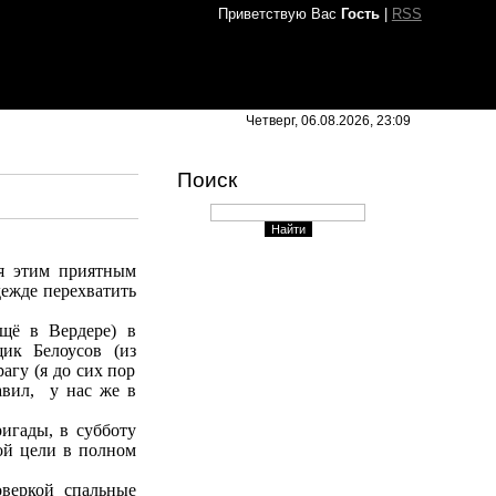
Приветствую Вас
Гость
|
RSS
Четверг, 06.08.2026, 23:09
Поиск
ся этим приятным
дежде перехватить
щё в Вердере) в
щик Белоусов (из
агу (я до сих пор
авил,
у нас же в
ригады, в субботу
ой цели в полном
оверкой спальные