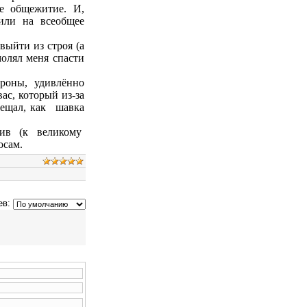
ое общежитие. И,
щили на всеобщее
выйти из строя (а
молял меня спасти
ороны, удивлённо
ас, который из-за
ещал, как
шавка
тив (к великому
осам.
ев: