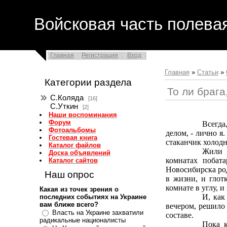
Войсковая часть полева
Главная
Регистрация
Вход
Главная
»
Статьи
»
Категории раздела
То ли брага,
С.Коляда
[16]
С.Уткин
[2]
Наши воспоминания
Форум
Всегда
Фотоальбомы
делом, - лично я
Гостевая книга
стаканчик холодн
Каталог файлов
Жили 
Доска объявлений
комнатах побат
Каталог сайтов
Новосибирска род
Наш опрос
в жизни, и глот
комнате в углу, и
Какая из точек зрения о
И, как
последних событиях на Украине
вам ближе всего?
вечером, решило
Власть на Украине захватили
составе.
радикальные националисты
Пока к