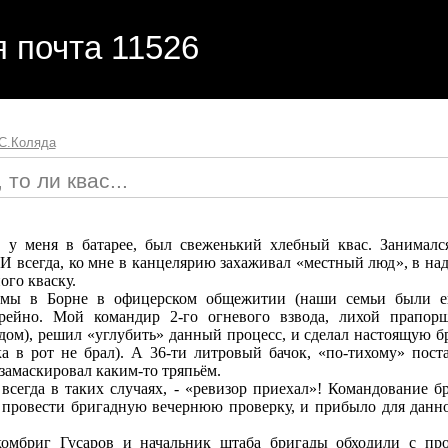
я почта 11526
С.Коляда
 то ли квас...
, у меня в батарее, был свеженький хлебный квас. Занимал
. И всегда, ко мне в канцелярию захаживал «местный люд», в на
ого кваску.
мы в Борне в офицерском общежитии (наши семьи были е
арейно. Мой командир 2-го огневого взвода, лихой прапор
ом), решил «углубить» данный процесс, и сделал настоящую бр
ка в рот не брал). А 36-ти литровый бачок, «по-тихому» пост
 замаскировал каким-то тряпьём.
 всегда в таких случаях, - «ревизор приехал»! Командование б
 провести бригадную вечернюю проверку, и прибыло для данн
омбриг Гусаров и начальник штаба бригады обходили с пр