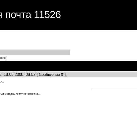
я почта 11526
изион)
, 18.05.2008, 08:52 | Сообщение #
1
ев
мя и водка летят не заметно...