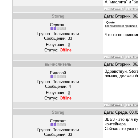
А "маслята" и "б
Storag
Дата: Вторник, 06
Quote
Сержант
воспоминания пришли о
Группа: Пользователи
Что-то не припо
Сообщений:
33
Репутация:
0
Статус:
Offline
вычислитель
Дата: Вторник, 06
Здравствуй, Stor
Рядовой
помню, должен бы
Группа: Пользователи
Сообщений:
4
Репутация:
0
Статус:
Offline
Storag
Дата: Среда, 03.0
3ВБ3 - это для п
Сержант
контейнера.
Сейчас это уже н
Группа: Пользователи
Сообщений:
33