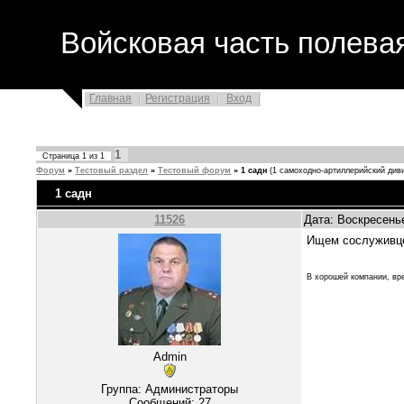
Войсковая часть полева
Главная
Регистрация
Вход
1
Страница
1
из
1
Форум
»
Тестовый раздел
»
Тестовый форум
»
1 садн
(1 самоходно-артиллерийский див
1 садн
11526
Дата: Воскресенье
Ищем сослуживц
В хорошей компании, вре
Admin
Группа: Администраторы
Сообщений:
27