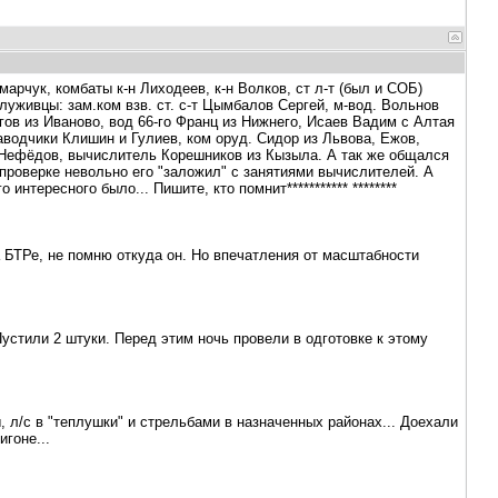
арчук, комбаты к-н Лиходеев, к-н Волков, ст л-т (был и СОБ)
служивцы: зам.ком взв. ст. с-т Цымбалов Сергей, м-вод. Вольнов
гов из Иваново, вод 66-го Франц из Нижнего, Исаев Вадим с Алтая
аводчики Клишин и Гулиев, ком оруд. Сидор из Львова, Ежов,
-т Нефёдов, вычислитель Корешников из Кызыла. А так же общался
 проверке невольно его "заложил" с занятиями вычислителей. А
нтересного было... Пишите, кто помнит*********** ********
 БТРе, не помню откуда он. Но впечатления от масштабности
стили 2 штуки. Перед этим ночь провели в одготовке к этому
 л/с в "теплушки" и стрельбами в назначенных районах... Доехали
игоне...