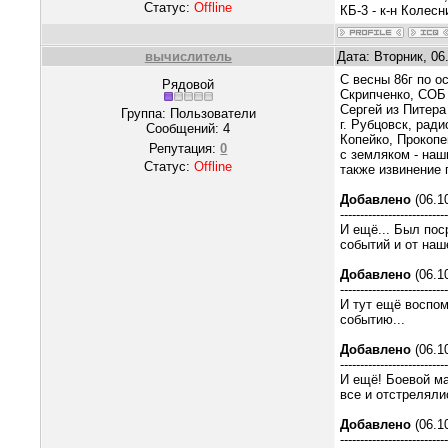
Статус:
Offline
КБ-3 - к-н Колесн
вычислитель
Дата: Вторник, 06
С весны 86г по о
Рядовой
Скрипченко, СОБ 
Сергей из Питера
Группа: Пользователи
г. Рубцовск, рад
Сообщений:
4
Копейко, Прокопе
Репутация:
0
с земляком - наш
Статус:
Offline
также извинение п
Добавлено
(06.10
--------------------------
И ещё... Был пос
событий и от наш
Добавлено
(06.10
--------------------------
И тут ещё воспом
событию...
Добавлено
(06.10
--------------------------
И ещё! Боевой ма
все и отстреляли
Добавлено
(06.10
--------------------------