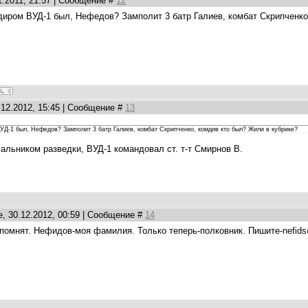
1.2011, 21:57 | Сообщение #
12
диром ВУД-1 был, Нефедов? Замполит 3 батр Галиев, комбат Скрипченко
.12.2012, 15:45 | Сообщение #
13
ВУД-1 был, Нефедов? Замполит 3 батр Галиев, комбат Скрипченко, комдив кто был? Жили в кубрике?
льником разведки, ВУД-1 командовал ст. т-т Смирнов В.
, 30.12.2012, 00:59 | Сообщение #
14
помнят. Нефидов-моя фамилия. Только теперь-полковник. Пишите-nefids