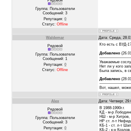
Рядовой
Группа: Пользователи
Сообщений:
3
Репутация:
0
Статус:
Offline
Waldemar
Дата: Среда, 28.0
Кто есть с ВУД-1
Рядовой
Добавлено
(26.01
Группа: Пользователи
--------------------------
Сообщений:
1
Уважаемые сосл
Репутация:
0
Нет ли у кого за
Статус:
Offline
Была запись, в с
Добавлено
(28.01
--------------------------
Вот, нашел, может
Alex
Дата: Четверг, 29
В 1988-1990г.г.
Рядовой
КД - м-р Лободин
НШ - м-р Хитров,
Группа: Пользователи
НР ст. л-т Нефид
Сообщений:
3
КБ-1 - ст. л-т Ш
Репутация:
0
КБ-2 - к-н Козлов