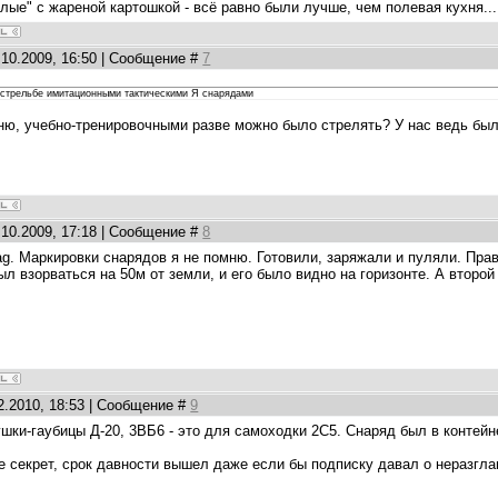
елые" с жареной картошкой - всё равно были лучше, чем полевая кухня...
.10.2009, 16:50 | Сообщение #
7
 стрельбе имитационными тактическими Я снарядами
мню, учебно-тренировочными разве можно было стрелять? У нас ведь бы
.10.2009, 17:18 | Сообщение #
8
ag. Маркировки снарядов я не помню. Готовили, заряжали и пуляли. Пра
л взорваться на 50м от земли, и его было видно на горизонте. А второй
2.2010, 18:53 | Сообщение #
9
ушки-гаубицы Д-20, 3ВБ6 - это для самоходки 2С5. Снаряд был в контей
е секрет, срок давности вышел даже если бы подписку давал о неразг