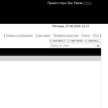
Приветствую Вас
Гость
|
RSS
Пятница, 07.08.2026, 01:27
[
Новые сообщения
·
Участники
·
Правила форума
·
Поиск
·
RSS
]