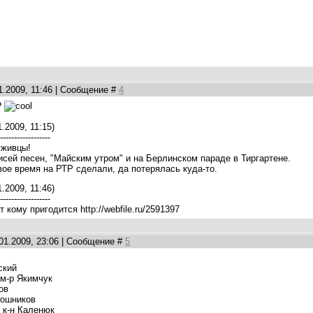
1.2009, 11:46 | Сообщение #
4
?
.2009, 11:15)
-------------------
уживцы!
писей песен, "Майским утром" и на Берлинском параде в Тиргартене.
вое время на РТР сделали, да потерялась куда-то.
.2009, 11:46)
-------------------
 кому пригодится http://webfile.ru/2591397
.01.2009, 23:06 | Сообщение #
5
ский
 м-р Якимчук
ов
апошников
, к-н Каленюк