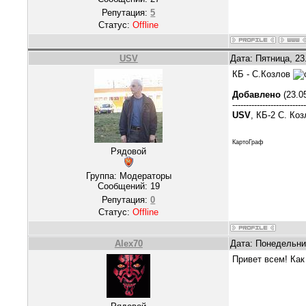
Репутация:
5
Статус:
Offline
USV
Дата: Пятница, 23
КБ - С.Козлов
Добавлено
(23.05
--------------------------
USV
, КБ-2 С. К
КартоГраф
Рядовой
Группа: Модераторы
Сообщений:
19
Репутация:
0
Статус:
Offline
Alex70
Дата: Понедельник
Привет всем! Ка