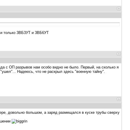
ли только 3ВБ3УТ и 3ВБ6УТ
вда с ОП разрывов нам особо видно не было. Первый, на сколько я
 "ушел"... Надеюсь, что не раскрыл здесь "военную тайну".
нере, довольно большом, а заряд размещался в куске трубы сверху
лашении