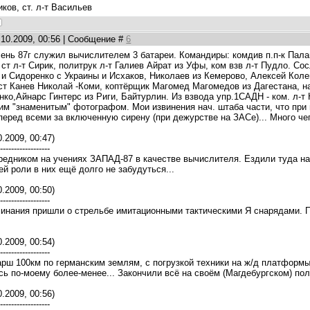
иков, ст. л-т Васильев
.10.2009, 00:56 | Сообщение #
6
сень 87г служил вычислителем 3 батареи. Командиры: комдив п.п-к Палам
ст л-т Сирик, политрук л-т Галиев Айрат из Уфы, ком взв л-т Пудло. Со
 и Сидоренко с Украины и Исхаков, Николаев из Кемерово, Алексей Коле
ист Канев Николай -Коми, коптёрщик Магомед Магомедов из Дагестана, н
нко,Айнарс Гинтерс из Риги, Байтурлин. Из взвода упр.1САДН - ком. л
им "знаменитым" фотографом. Мои извинения нач. штаба части, что при
еред всеми за включенную сирену (при дежурстве на ЗАСе)... Много чего и
.2009, 00:47)
-------------------
редником на учениях ЗАПАД-87 в качестве вычислителя. Ездили туда на
ей роли в них ещё долго не забудуться...
.2009, 00:50)
-------------------
инания пришли о стрельбе имитационными тактическими Я снарядами. Пу
.2009, 00:54)
-------------------
рш 100км по германским землям, с погрузкой техники на ж/д платформы,
сь по-моему более-менее... Закончили всё на своём (Магдебургском) пол
.2009, 00:56)
-------------------