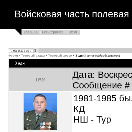
Войсковая часть полевая 
Главная
Регистрация
Вход
1
Страница
1
из
1
Форум
»
Тестовый раздел
»
Тестовый форум
»
3 адн
(3 артиллерийский дивизион)
3 адн
Дата: Воскрес
11526
Сообщение 
1981-1985 бы
КД
НШ - Тур