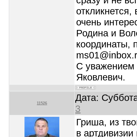
сразу и не в
откликнется,
очень интере
Родина и Воло
координаты, 
ms01@inbox.
С уважением 
Яковлевич.
Дата: Суббота
11526
3
Гриша, из тво
в артдивизии 