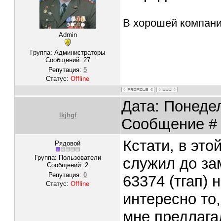
В хорошей компании
Admin
Группа: Администраторы
Сообщений:
27
Репутация:
5
Статус:
Offline
Дата: Понедел
lkjhgf
Сообщение 
Кстати, в это
Рядовой
Группа: Пользователи
служил до зам
Сообщений:
2
Репутация:
0
63374 (тгап) 
Статус:
Offline
интересно то
мне предлага