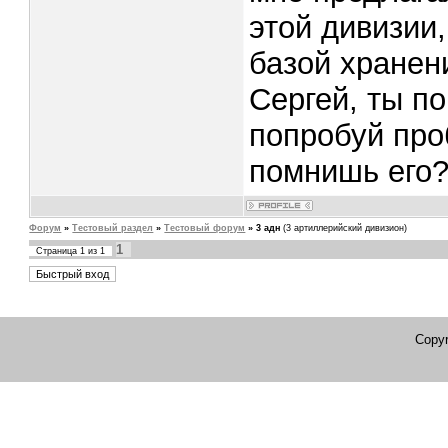
этой дивизии
базой хранен
Сергей, ты п
попробуй про
помнишь его
Форум
»
Тестовый раздел
»
Тестовый форум
»
3 адн
(3 артиллерийский дивизион)
1
Страница
1
из
1
Copyr