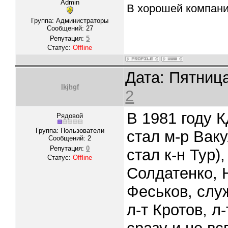
Admin
В хорошей компании
Группа: Администраторы
Сообщений:
27
Репутация:
5
Статус:
Offline
Дата: Пятница
lkjhgf
2
В 1981 году 
Рядовой
Группа: Пользователи
стал м-р Ваку
Сообщений:
2
Репутация:
0
стал к-н Тур),
Статус:
Offline
Солдатенко, Н
Феськов, служ
л-т Кротов, л