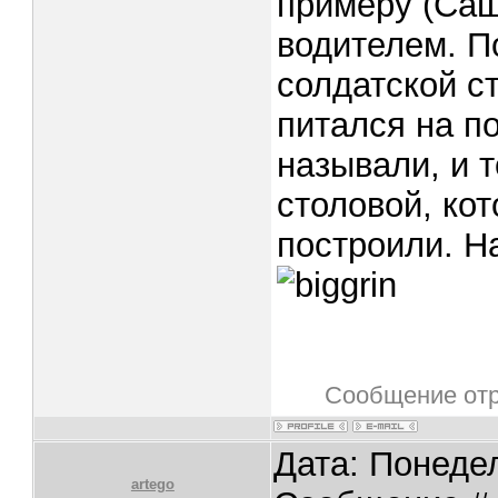
примеру (Саш
водителем. П
солдатской с
питался на п
называли, и 
столовой, ко
построили. Н
Сообщение от
Дата: Понедел
artego