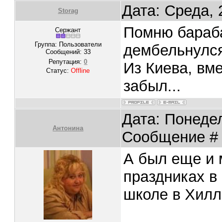
Дата: Среда, 
Storag
Помню бараба
Сержант
Группа: Пользователи
дембельнулся
Сообщений:
33
Репутация:
0
Из Киева, вм
Статус:
Offline
забыл...
Дата: Понедел
Антонина
Сообщение 
А был еще и 
праздниках в 
школе в Хилл