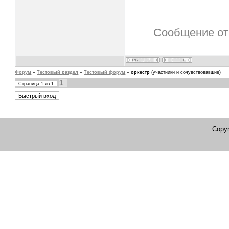
Сообщение от
Форум
»
Тестовый раздел
»
Тестовый форум
»
оркестр
(участники и сочувствовавшие)
1
Страница
1
из
1
Copyr