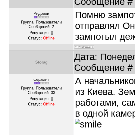
Сообщение 
Помню зампот
Рядовой
Группа: Пользователи
отправлял Он
Сообщений:
2
Репутация:
0
зампотыл де
Статус:
Offline
Дата: Понедел
Storag
Сообщение 
А начальнико
Сержант
Группа: Пользователи
из Киева. Зе
Сообщений:
33
Репутация:
0
работами, са
Статус:
Offline
в одной каме