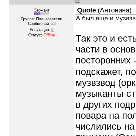
Quote
(
Антонина
)
Сержант
А был еще и музвзв
Группа: Пользователи
Сообщений:
33
Репутация:
0
Статус:
Offline
Так это и ест
части в осно
посторонних 
подскажет, п
музвзвод (ор
музыканты ст
в других под
повара на по
числились на