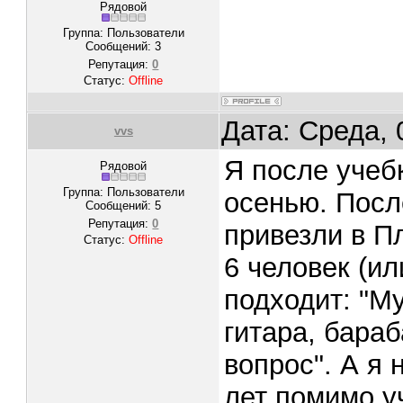
Рядовой
Группа: Пользователи
Сообщений:
3
Репутация:
0
Статус:
Offline
Дата: Среда, 
vvs
Я после учеб
Рядовой
Группа: Пользователи
осенью. Посл
Сообщений:
5
Репутация:
0
привезли в П
Статус:
Offline
6 человек (ил
подходит: "М
гитара, бараб
вопрос". А я
лет помимо у