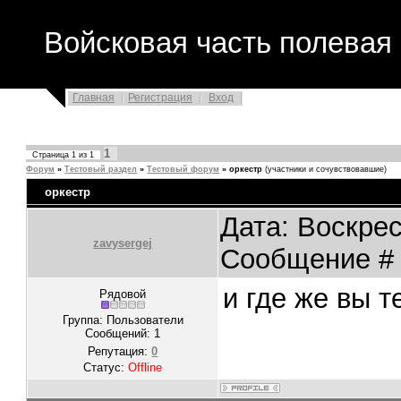
Войсковая часть полевая 
Главная
Регистрация
Вход
1
Страница
1
из
1
Форум
»
Тестовый раздел
»
Тестовый форум
»
оркестр
(участники и сочувствовавшие)
оркестр
Дата: Воскрес
zavysergej
Сообщение 
и где же вы т
Рядовой
Группа: Пользователи
Сообщений:
1
Репутация:
0
Статус:
Offline