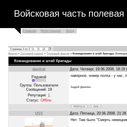
Войсковая часть полевая 
Главная
Регистрация
Вход
3
Страница
3
из
3
«
1
2
Форум
»
Тестовый раздел
»
Тестовый форум
»
Командование и штаб бригады
(Командо
Командование и штаб бригады
daniluk
Дата: Четверг, 19.06.2008, 18:1
наверное, номер полка - у нас,
Рядовой
Группа: Пользователи
Андрей Данилюк
Сообщений:
19
Репутация:
1
Статус:
Offline
USV
Дата: Пятница, 20.06.2008, 21:2
Нет. Там было "Смерть немецки