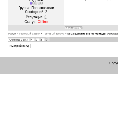
Рядовой
Группа: Пользователи
Сообщений:
2
Репутация:
0
Статус:
Offline
Форум
»
Тестовый раздел
»
Тестовый форум
»
Командование и штаб бригады
(Командо
3
Страница
3
из
3
«
1
2
Copyr